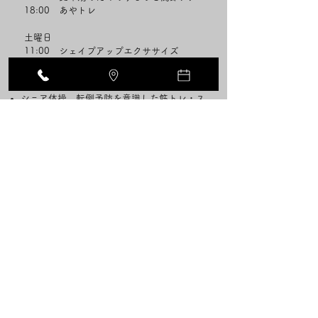
18:00 あやトレ
土曜日
11:00 シェイプアップエクササイズ
​13:15 大人女子筋トレ部
シニア体操 転倒予防を意識した筋トレ・ス
トレッチ
こつそ予防体操 骨密度アップを意識した筋
トレ・ストレッチ
ウェーブリングストレッチ ウェーブリング
を使用したエクササイズ
ストレッチダンスダンスダンス！ 音楽に合
わせて簡単なダンスをします。楽しく身体を
動かします♪
更年期のためのゆるっと関節ケア 理学療法
士による、更年期にゆらぐ身体の痛みやこわ
ばりを和らげるためのミニ講座