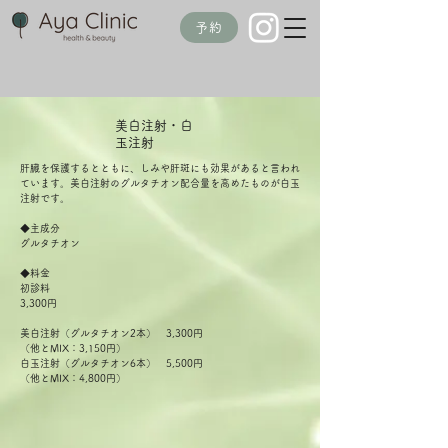
予約
​美白注射・白
玉注射
肝臓を保護するとともに、しみや肝斑にも効果があると言われ
ています。美白注射のグルタチオン配合量を高めたものが白玉
注射です。
◆主成分
グルタチオン
◆料金
初診料
3,300円
美白注射（グルタチオン2本） 3,300円
（他とMIX：3,150円）
白玉注射（グルタチオン6本） 5,500円
（他とMIX：4,800円）