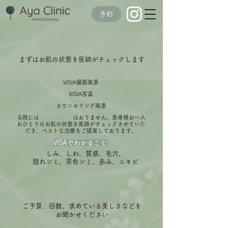
予約
まずはお肌の状態を医師がチェックします
VISIA撮影風景
VISIA写真
カウンセリング風景
​当院には
カウンセラー
はおりません。患者様お一人
おひとりのお肌の状態を医師がチェックさせていた
だき、ベストな治療をご提案しております。
VISAでわかること
しみ、しわ、質感、毛穴、
隠れシミ、茶色シミ、赤み、ニキビ
​ご予算、回数、求めている美しさなどを
お聞かせください