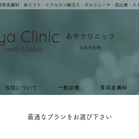
・美容皮膚科 糸リフト・ヒアルロン酸注入​・ボルニューマ・肌治療・ス
​あやクリニック
​完全予約制
当院について
一般診療
美容皮膚科
最適なプランをお選び下さい