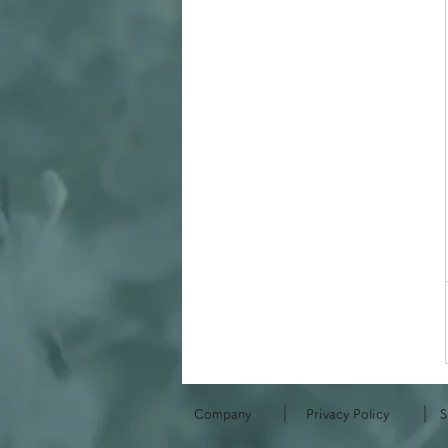
｜
｜
Company
Privacy Policy
S