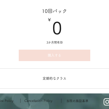
10回パック
￥
0￥
0
3か月間有効
購入する
定期的なクラス
｜
｜
ite Policy
Cancellation Policy
​当院の施設基準